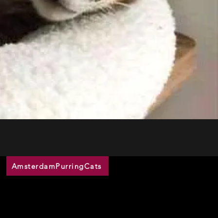
AmsterdamPurringCats