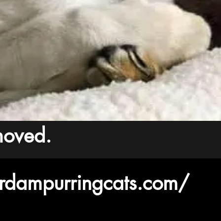
 moved.
erdampurringcats.com/